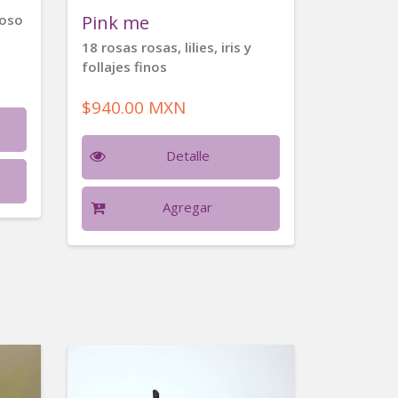
Pink me
ioso
18 rosas rosas, lilies, iris y
follajes finos
$940.00 MXN
Detalle
Agregar