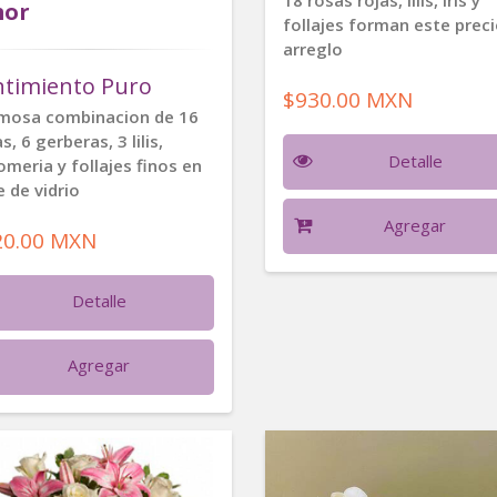
18 rosas rojas, lilis, iris y
or
follajes forman este prec
arreglo
ntimiento Puro
$930.00 MXN
mosa combinacion de 16
s, 6 gerberas, 3 lilis,
Detalle
omeria y follajes finos en
 de vidrio
Agregar
20.00 MXN
Detalle
Agregar