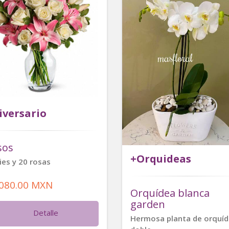
iversario
sos
+Orquideas
lies y 20 rosas
,080.00 MXN
Orquídea blanca
garden
Detalle
Hermosa planta de orquí