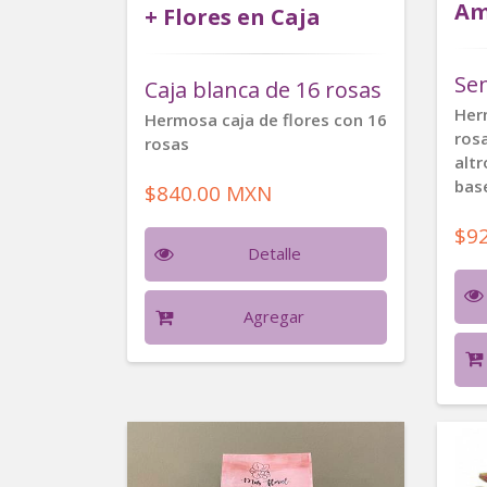
Am
+ Flores en Caja
Se
Caja blanca de 16 rosas
Her
Hermosa caja de flores con 16
rosa
rosas
altr
base
$840.00 MXN
$9
Detalle
Agregar