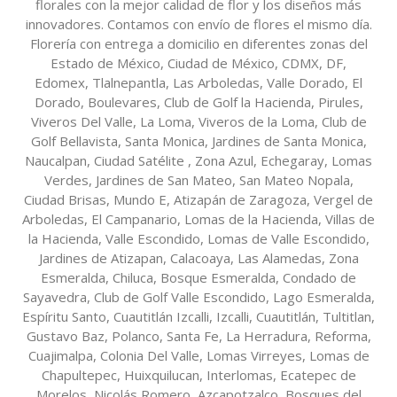
florales con la mejor calidad de flor y los diseños más
innovadores. Contamos con envío de flores el mismo día.
Florería con entrega a domicilio en diferentes zonas del
Estado de México, Ciudad de México, CDMX, DF,
Edomex, Tlalnepantla, Las Arboledas, Valle Dorado, El
Dorado, Boulevares, Club de Golf la Hacienda, Pirules,
Viveros Del Valle, La Loma, Viveros de la Loma, Club de
Golf Bellavista, Santa Monica, Jardines de Santa Monica,
Naucalpan, Ciudad Satélite , Zona Azul, Echegaray, Lomas
Verdes, Jardines de San Mateo, San Mateo Nopala,
Ciudad Brisas, Mundo E, Atizapán de Zaragoza, Vergel de
Arboledas, El Campanario, Lomas de la Hacienda, Villas de
la Hacienda, Valle Escondido, Lomas de Valle Escondido,
Jardines de Atizapan, Calacoaya, Las Alamedas, Zona
Esmeralda, Chiluca, Bosque Esmeralda, Condado de
Sayavedra, Club de Golf Valle Escondido, Lago Esmeralda,
Espíritu Santo, Cuautitlán Izcalli, Izcalli, Cuautitlán, Tultitlan,
Gustavo Baz, Polanco, Santa Fe, La Herradura, Reforma,
Cuajimalpa, Colonia Del Valle, Lomas Virreyes, Lomas de
Chapultepec, Huixquilucan, Interlomas, Ecatepec de
Morelos, Nicolás Romero, Azcapotzalco, Bosques del