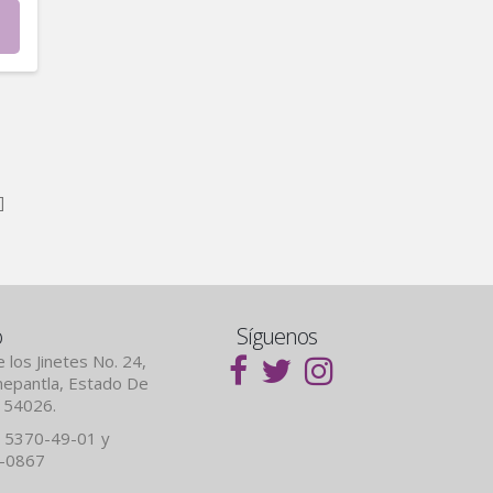
]
o
Síguenos
 los Jinetes No. 24,
lnepantla, Estado De
. 54026.
 5370-49-01 y
7-0867