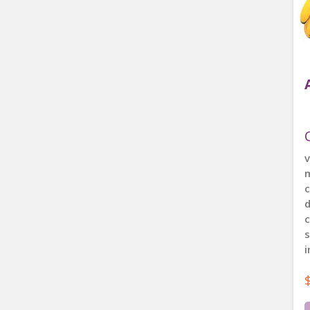
v
c
d
c
s