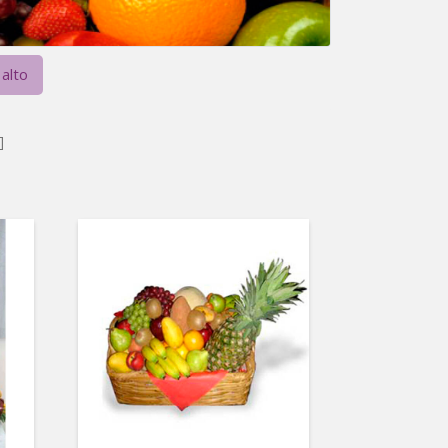
 alto
]