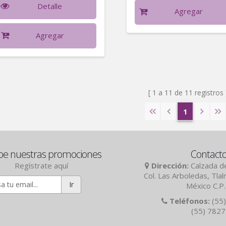
Detalle
Agregar
Agregar
[ 1 a 11 de 11 registros 
1
be nuestras promociones
Contact
Regístrate aquí
Dirección:
Calzada de
Col. Las Arboledas, Tla
Ir
México C.P
Teléfonos:
(55)
(55) 782