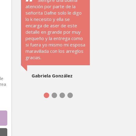
Siempre una buena
atención por parte de la
señorita Dafne solo le digo
lo k necesito y ella se
encarga de aser de este
detalle en grande por muy
pequeño y la entrega como
si fuera yo mismo mi esposa
maravillada con los arreglos
gracias.
Gabriela González
le
rea