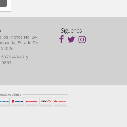
o
Síguenos
 los Jinetes No. 24,
lnepantla, Estado De
. 54026.
 5370-49-01 y
7-0867