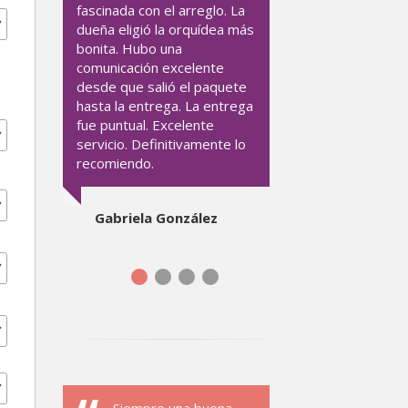
fascinada con el arreglo. La
dueña eligió la orquídea más
bonita. Hubo una
comunicación excelente
desde que salió el paquete
hasta la entrega. La entrega
fue puntual. Excelente
servicio. Definitivamente lo
recomiendo.
Gabriela González