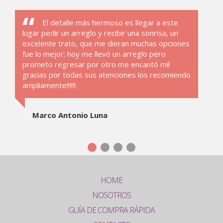
El detalle más hermoso es llegar a este
lugar pedir un arreglo y recibir una sonrisa, un
excelente trato, que me dieran muchas opciones
fue lo mejor; hoy me llevó un arreglo pero
prometo regresar por otro me encantó mil
gracias por todas sus atenciones los recomiendo
ampliamente!!!!!!.
Marco Antonio Luna
HOME
NOSOTROS
GUÍA DE COMPRA RÁPIDA