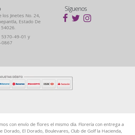
o
Síguenos
 los Jinetes No. 24,
lnepantla, Estado De
. 54026.
 5370-49-01 y
7-0867
amos con envío de flores el mismo día. Florería con entrega a
e Dorado, El Dorado, Boulevares, Club de Golf la Hacienda,