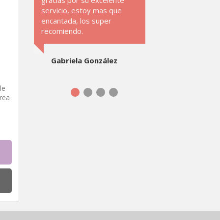
gracias por su excelente
servicio, estoy mas que
encantada, los super
recomiendo.
Gabriela González
le
rea