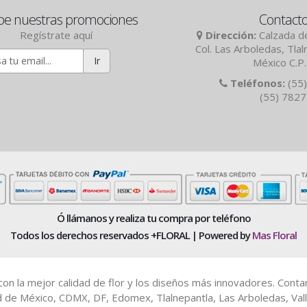
be nuestras promociones
Contact
Regístrate aquí
Dirección:
Calzada de
Col. Las Arboledas, Tla
Ir
México C.P
Teléfonos:
(55)
(55) 782
Ó llámanos y realiza tu compra por teléfono
Todos los derechos reservados +FLORAL | Powered by
Mas Floral
es con la mejor calidad de flor y los diseños más innovadores. Cont
d de México, CDMX, DF, Edomex, Tlalnepantla, Las Arboledas, Vall