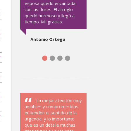
esposa quedó encantada
con las flores. El arreglo
quedó hermoso y llegó a
tiempo. Mil gracias.
Antonio Ortega
La mejor atención muy
amables y comprometidos
entienden el sentido de la
urgencia, y lo importante
que es un detalle muchas