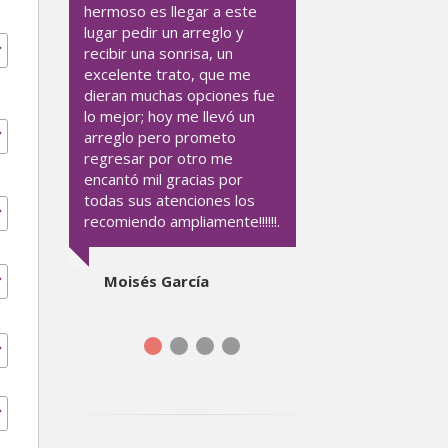
hermoso es llegar a este
lugar pedir un arreglo y
recibir una sonrisa, un
excelente trato, que me
dieran muchas opciones fue
lo mejor; hoy me llevó un
arreglo pero prometo
regresar por otro me
encantó mil gracias por
todas sus atenciones los
recomiendo ampliamente!!!!!!.
Moisés García