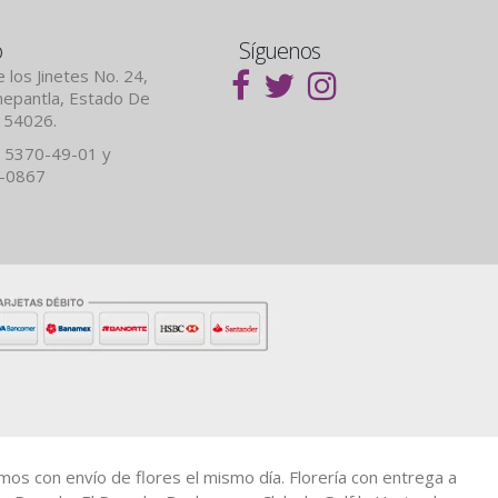
o
Síguenos
 los Jinetes No. 24,
lnepantla, Estado De
. 54026.
 5370-49-01 y
7-0867
amos con envío de flores el mismo día. Florería con entrega a