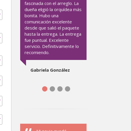
fascinada con el arreglo. La
dueña eligió la orquídea más
bonita. Hubo una
comunicación excelente
desde que salió el paquete
hasta la entrega. La entrega
fue puntual. Excelente
servicio. Definitivamente lo
recomiendo.
Gabriela González