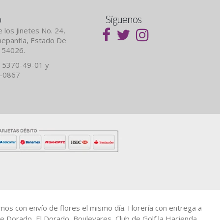
o
Síguenos
 los Jinetes No. 24,
lnepantla, Estado De
. 54026.
 5370-49-01 y
7-0867
amos con envío de flores el mismo día. Florería con entrega a
e Dorado, El Dorado, Boulevares, Club de Golf la Hacienda,