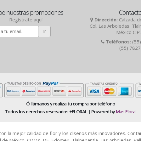
be nuestras promociones
Contact
Regístrate aquí
Dirección:
Calzada de
Col. Las Arboledas, Tla
Ir
México C.P
Teléfonos:
(55)
(55) 782
Ó llámanos y realiza tu compra por teléfono
Todos los derechos reservados +FLORAL | Powered by
Mas Floral
es con la mejor calidad de flor y los diseños más innovadores. Cont
d de México, CDMX, DF, Edomex, Tlalnepantla, Las Arboledas, Vall