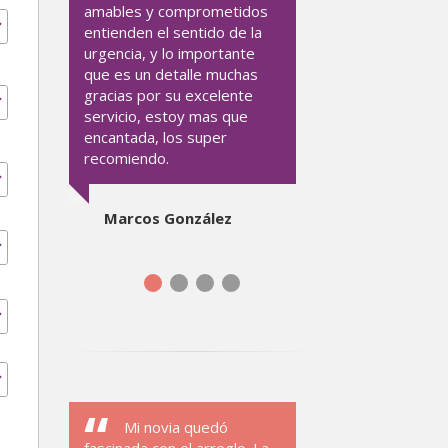
amables y comprometidos
entienden el sentido de la
urgencia, y lo importante
que es un detalle muchas
gracias por su excelente
servicio, estoy mas que
encantada, los super
recomiendo.
Marcos González
Mi novia quedó