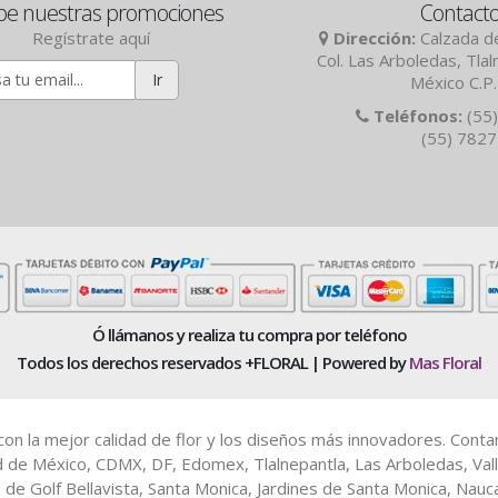
be nuestras promociones
Contact
Regístrate aquí
Dirección:
Calzada de
Col. Las Arboledas, Tla
Ir
México C.P
Teléfonos:
(55)
(55) 782
Ó llámanos y realiza tu compra por teléfono
Todos los derechos reservados +FLORAL | Powered by
Mas Floral
es con la mejor calidad de flor y los diseños más innovadores. Cont
d de México, CDMX, DF, Edomex, Tlalnepantla, Las Arboledas, Vall
b de Golf Bellavista, Santa Monica, Jardines de Santa Monica, Nau