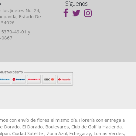
o
Síguenos
 los Jinetes No. 24,
lnepantla, Estado De
. 54026.
 5370-49-01 y
7-0867
amos con envío de flores el mismo día. Florería con entrega a
e Dorado, El Dorado, Boulevares, Club de Golf la Hacienda,
calpan, Ciudad Satélite , Zona Azul, Echegaray, Lomas Verdes,