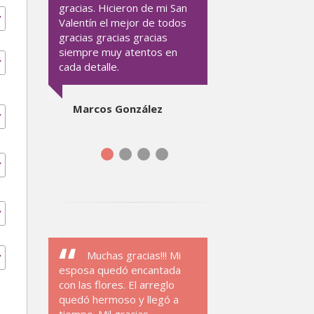
gracias. Hicieron de mi San
Valentín el mejor de todos
gracias gracias gracias
siempre muy atentos en
cada detalle.
Marcos González
Muchas gracias!!! Mi
esposa quedó encantada
con las flores. El arreglo
quedó hermoso y llegó a