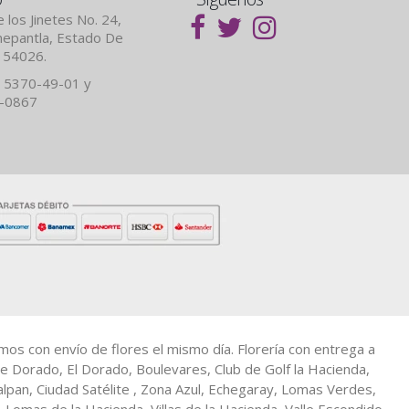
 los Jinetes No. 24,
lnepantla, Estado De
. 54026.
 5370-49-01 y
7-0867
amos con envío de flores el mismo día. Florería con entrega a
e Dorado, El Dorado, Boulevares, Club de Golf la Hacienda,
calpan, Ciudad Satélite , Zona Azul, Echegaray, Lomas Verdes,