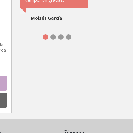
tiempo. Mil gracias.
Moisés García
le
rea
o
Síguenos