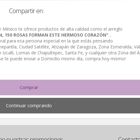
Compartir en:
e México te ofrece productos de alta calidad como el arreglo
N, 150 ROSAS FORMAN ESTE HERMOSO CORAZÓN"
,
loral para esa persona especial en la que estás pensando.
alnepantla, Ciudad Satélite, Atizapán de Zaragoza, Zona Esmeralda, Val
Izcalli, Lomas de Chapultepec, Santa Fe, y cualquier otra Zona del Á
se te puede enviar a Domicilio mismo día, compra hoy mismo!
Comprar
Continuar comprando
be nuestras promociones
Contact