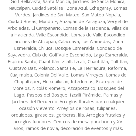
Golf Bellavista, Santa Monica, Jardines de Santa Monica,
Naucalpan, Ciudad Satélite , Zona Azul, Echegaray, Lomas
Verdes, Jardines de San Mateo, San Mateo Nopala,
Ciudad Brisas, Mundo E, Atizapán de Zaragoza, Vergel de
Arboledas, El Campanario, Lomas de la Hacienda, Villas de
la Hacienda, Valle Escondido, Lomas de Valle Escondido,
Jardines de Atizapan, Calacoaya, Las Alamedas, Zona
Esmeralda, Chiluca, Bosque Esmeralda, Condado de
Sayavedra, Club de Golf Valle Escondido, Lago Esmeralda,
Espíritu Santo, Cuautitlán Izcalli, Izcalli, Cuautitlán, Tultitlan,
Gustavo Baz, Polanco, Santa Fe, La Herradura, Reforma,
Cuajimalpa, Colonia Del Valle, Lomas Virreyes, Lomas de
Chapultepec, Huixquilucan, Interlomas, Ecatepec de
Morelos, Nicolás Romero, Azcapotzalco, Bosques del
Lago, Paseos del Bosque, Izcalli Pirámide, Palmas y
Jardines del Recuerdo. Arreglos florales para cualquier
ocasión y evento. Arreglos de rosas, tulipanes,
orquídeas, girasoles, gerberas, lilis. Arreglos frutales y
arreglos funebres. Centros de mesa para boda y XV
años, ramos de novia, decoración de eventos y más.